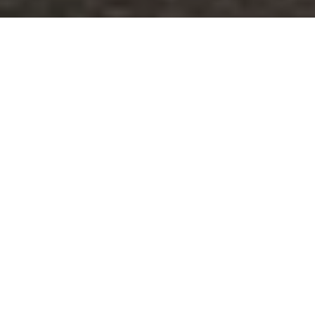
Technische Funktionsweise
Arbeitswerkzeuge
Gegenläufig arbeitende Spezial-Winkelmesser mit 
natürlicher Selbstschärfung. Durch Überlappung 
lückenlose Flächendeckung. Spezieller Anstellwinkel für 
gutes Eindringen auch in härtere Böden.
Tiefeneinstellung
Stufenlose Arbeitstiefeneinstellung über zentrale Spindel 