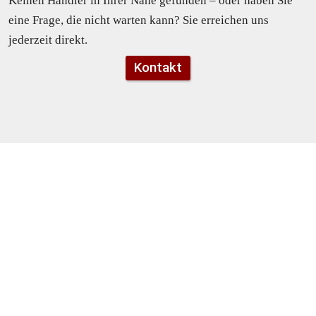
Keinen Händler in Ihrer Nähe gefunden – oder haben Sie 
eine Frage, die nicht warten kann? Sie erreichen uns 
jederzeit direkt.
Kontakt
Start
Produkte
Über uns
Federzinkenegalisierer
Handelspartner
Wildkrautbürste